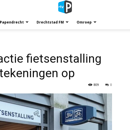
 Papendrecht
Drechtstad FM
Omroep
tie fietsenstalling
dtekeningen op
809
0