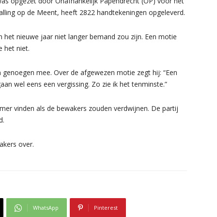
s opgezet door Onafhankelijk Papendrecht (OP) voor het
alling op de Meent, heeft 2822 handtekeningen opgeleverd.
n het nieuwe jaar niet langer bemand zou zijn. Een motie
 het niet.
 genoegen mee. Over de afgewezen motie zegt hij: “Een
an wel eens een vergissing. Zo zie ik het tenminste.”
r vinden als de bewakers zouden verdwijnen. De partij
d.
akers over.
WhatsApp
Pinterest