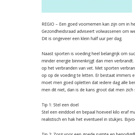
REGIO – Een goed voornemen kan zijn om in het 
Gezondheidsraad adviseert volwassenen om weke
Dit is ongeveer een klein half uur per dag.
Naast sporten is voeding heel belangrijk om su
minder energie binnenkrijgt dan men verbrandt. 
op het verbranden van vet. Met sporten verbrandt
op op de voeding te letten. Er bestaat immers 
moet men goed opletten dat iedere dag alle b
men dit niet, dan is de kans groot dat men zich 
Tip 1: Stel een doel
Stel een einddoel en bepaal hoeveel kilo eraf 
realistisch en hak het eventueel in stukjes. Bij
Tip 2: Zorg voor een goede ruimte en benodig