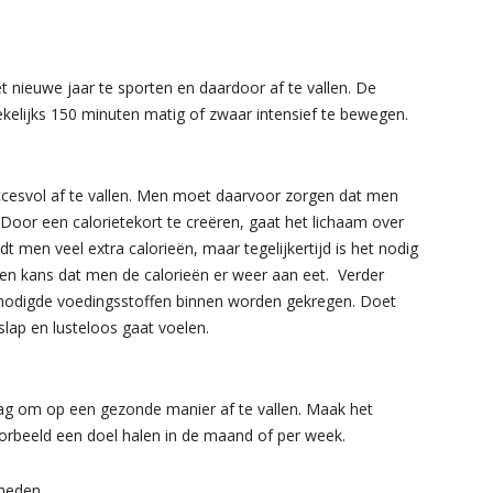
nieuwe jaar te sporten en daardoor af te vallen. De
lijks 150 minuten matig of zwaar intensief te bewegen.
ccesvol af te vallen. Men moet daarvoor zorgen dat men
Door een calorietekort te creëren, gaat het lichaam over
 men veel extra calorieën, maar tegelijkertijd is het nodig
een kans dat men de calorieën er weer aan eet. Verder
enodigde voedingsstoffen binnen worden gekregen. Doet
slap en lusteloos gaat voelen.
mag om op een gezonde manier af te vallen. Maak het
voorbeeld een doel halen in de maand of per week.
dheden