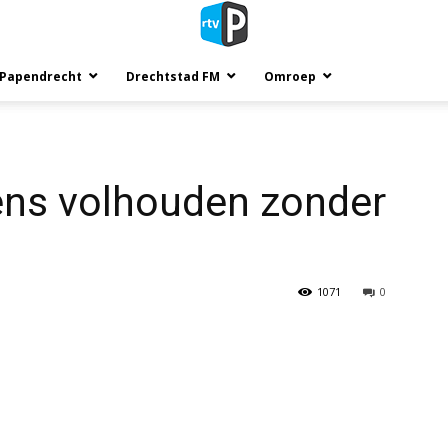
 Papendrecht
Drechtstad FM
Omroep
ns volhouden zonder
1071
0