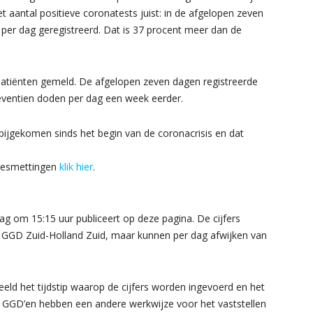
t aantal positieve coronatests juist: in de afgelopen zeven
per dag geregistreerd. Dat is 37 procent meer dan de
patiënten gemeld. De afgelopen zeven dagen registreerde
eventien doden per dag een week eerder.
bijgekomen sinds het begin van de coronacrisis en dat
 besmettingen
klik hier
.
dag om 15:15 uur publiceert op deze pagina. De cijfers
GD Zuid-Holland Zuid, maar kunnen per dag afwijken van
eld het tijdstip waarop de cijfers worden ingevoerd en het
de GGD’en hebben een andere werkwijze voor het vaststellen