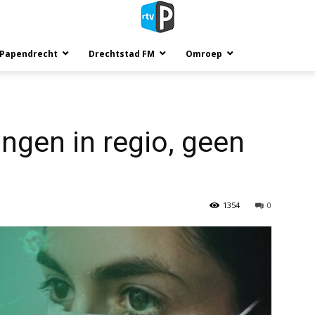
 Papendrecht
Drechtstad FM
Omroep
gen in regio, geen
1354
0