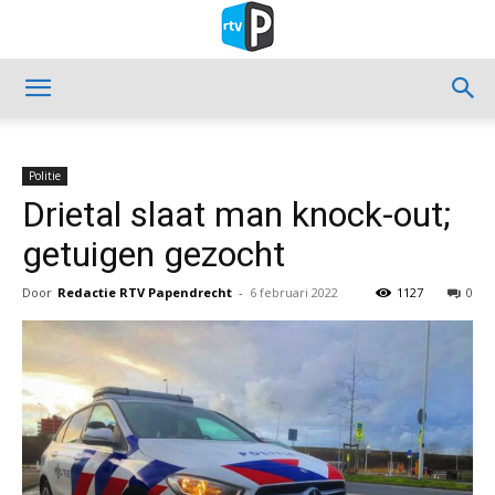
Politie
Drietal slaat man knock-out;
getuigen gezocht
Door
Redactie RTV Papendrecht
-
6 februari 2022
1127
0