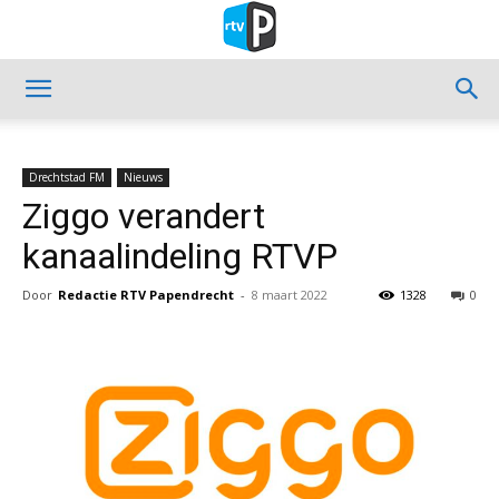
Drechtstad FM
Nieuws
Ziggo verandert
kanaalindeling RTVP
Door
Redactie RTV Papendrecht
-
8 maart 2022
1328
0