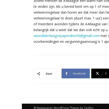
zoveel mensen de A4daagse een warm hart toed
te vinden zijn. Als u bereid bent om op 1 of m
verkeersregelaar dan horen we dat meer dan hee
verkeersregelaar te doen (duurt max. 1 uur) ee
of meerdere avonden tijdens de A4daagse van 30
belangrijk dat u weet dat we dan ook echt op u
avondvierdaagsepapendrecht@gmail.com
met u
voorbereidingen en vergunningaanvraag is 1 ap
Facebook
X
Deel
© Newspaper WordPress Theme by TagDiv