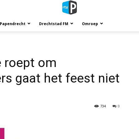
 Papendrecht
Drechtstad FM
Omroep
 roept om
ers gaat het feest niet
734
0