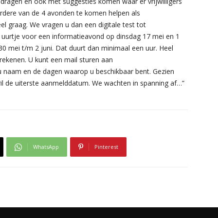
ragen en ook met suggesties komen waar er vrijwilligers
eerdere van de 4 avonden te komen helpen als
l graag. We vragen u dan een digitale test tot
n uurtje voor een informatieavond op dinsdag 17 mei en 1
 mei t/m 2 juni. Dat duurt dan minimaal een uur. Heel
 rekenen. U kunt een mail sturen aan
 naam en de dagen waarop u beschikbaar bent. Gezien
ril de uiterste aanmelddatum. We wachten in spanning af…”
WhatsApp
Pinterest