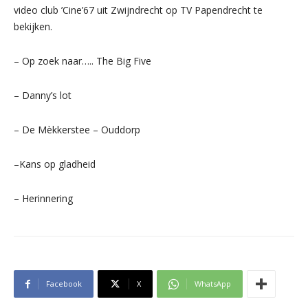
video club ’Cine’67 uit Zwijndrecht op TV Papendrecht te
bekijken.
– Op zoek naar….. The Big Five
– Danny’s lot
– De Mèkkerstee – Ouddorp
–
Kans op gladheid
– Herinnering
Facebook
X
WhatsApp