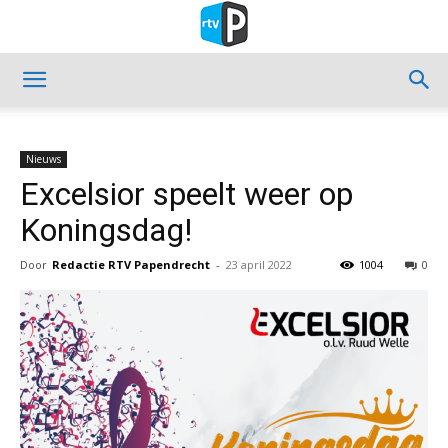
Nieuws
Excelsior speelt weer op
Koningsdag!
Door
Redactie RTV Papendrecht
-
23 april 2022
1004
0