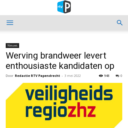
Nieuws
Werving brandweer levert
enthousiaste kandidaten op
Door
Redactie RTV Papendrecht
-
3 mei 2022
948
0