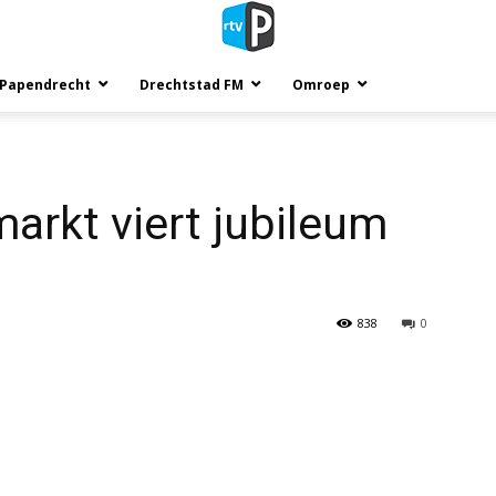
 Papendrecht
Drechtstad FM
Omroep
arkt viert jubileum
838
0