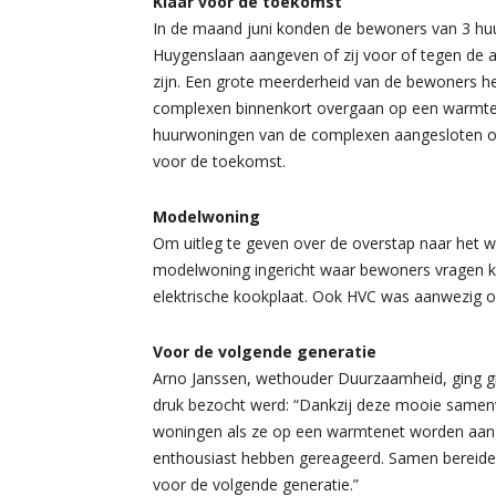
Klaar voor de toekomst
In de maand juni konden de bewoners van 3 h
Huygenslaan aangeven of zij voor of tegen de a
zijn. Een grote meerderheid van de bewoners he
complexen binnenkort overgaan op een warmten
huurwoningen van de complexen aangesloten 
voor de toekomst.
Modelwoning
Om uitleg te geven over de overstap naar het 
modelwoning ingericht waar bewoners vragen kon
elektrische kookplaat. Ook HVC was aanwezig o
Voor de volgende generatie
Arno Janssen, wethouder Duurzaamheid, ging gi
druk bezocht werd: “Dankzij deze mooie samenw
woningen als ze op een warmtenet worden aang
enthousiast hebben gereageerd. Samen bereid
voor de volgende generatie.”