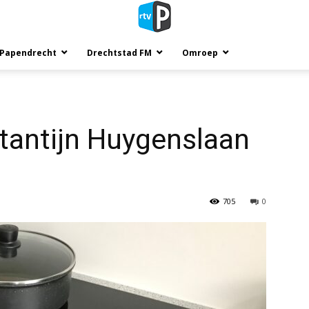
 Papendrecht
Drechtstad FM
Omroep
antijn Huygenslaan
705
0