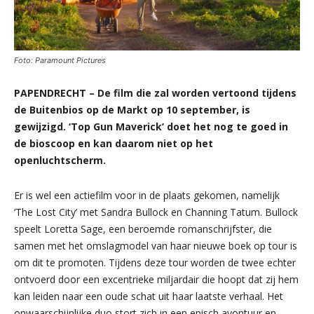
Foto: Paramount Pictures
PAPENDRECHT – De film die zal worden vertoond tijdens
de Buitenbios op de Markt op 10 september, is
gewijzigd. ‘Top Gun Maverick’ doet het nog te goed in
de bioscoop en kan daarom niet op het
openluchtscherm.
Er is wel een actiefilm voor in de plaats gekomen, namelijk
‘The Lost City’ met Sandra Bullock en Channing Tatum. Bullock
speelt Loretta Sage, een beroemde romanschrijfster, die
samen met het omslagmodel van haar nieuwe boek op tour is
om dit te promoten. Tijdens deze tour worden de twee echter
ontvoerd door een excentrieke miljardair die hoopt dat zij hem
kan leiden naar een oude schat uit haar laatste verhaal. Het
onwaarschijnlijke duo stort zich in een episch avontuur en