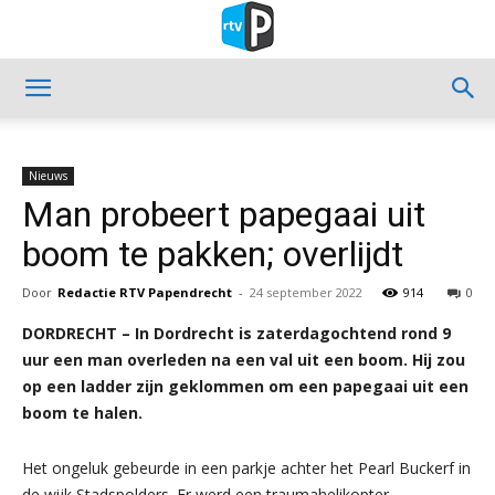
Nieuws
Man probeert papegaai uit
boom te pakken; overlijdt
Door
Redactie RTV Papendrecht
-
24 september 2022
914
0
DORDRECHT – In Dordrecht is zaterdagochtend rond 9
uur een man overleden na een val uit een boom. Hij zou
op een ladder zijn geklommen om een papegaai uit een
boom te halen.
Het ongeluk gebeurde in een parkje achter het Pearl Buckerf in
de wijk Stadspolders. Er werd een traumahelikopter