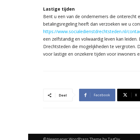
Lastige tijden
Bent u een van de ondernemers die onterecht e
betalingsregeling heeft dan verzoeken we u con
https://www.socialedienstdrechtsteden.nl/cont
een zelfstandig en volwaardig leven kan leiden. D
Drechtsteden die mogelijkheden te vergroten. D
voor lastige en onzekere tijden voor inwoners 
Facebook
X
Deel
© Newspaper WordPress Theme by TagDiv