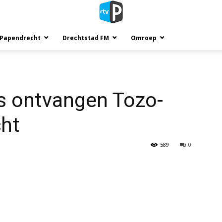
 Papendrecht
Drechtstad FM
Omroep
 ontvangen Tozo-
cht
589
0