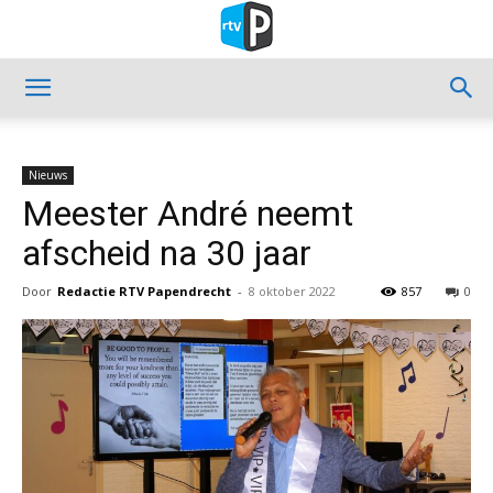
Nieuws
Meester André neemt
afscheid na 30 jaar
Door
Redactie RTV Papendrecht
-
8 oktober 2022
857
0