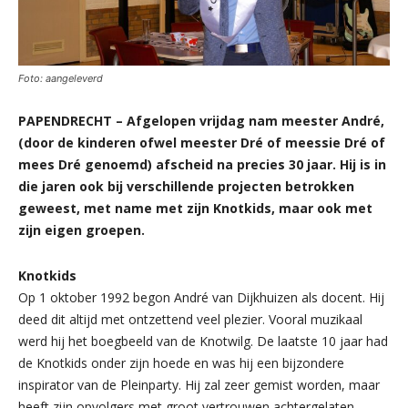
Foto: aangeleverd
PAPENDRECHT – Afgelopen vrijdag nam meester André,
(door de kinderen ofwel meester Dré of meessie Dré of
mees Dré genoemd) afscheid na precies 30 jaar. Hij is in
die jaren ook bij verschillende projecten betrokken
geweest, met name met zijn Knotkids, maar ook met
zijn eigen groepen.
Knotkids
Op 1 oktober 1992 begon André van Dijkhuizen als docent. Hij
deed dit altijd met ontzettend veel plezier. Vooral muzikaal
werd hij het boegbeeld van de Knotwilg. De laatste 10 jaar had
de Knotkids onder zijn hoede en was hij een bijzondere
inspirator van de Pleinparty. Hij zal zeer gemist worden, maar
heeft zijn opvolgers met groot vertrouwen achtergelaten.