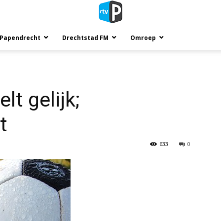
 Papendrecht
Drechtstad FM
Omroep
t gelijk;
t
633
0