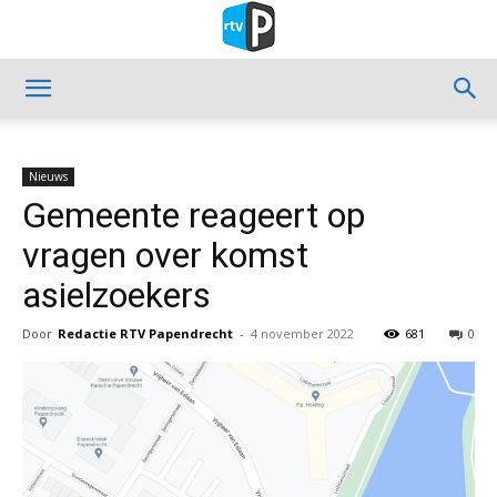
Nieuws
Gemeente reageert op
vragen over komst
asielzoekers
Door
Redactie RTV Papendrecht
-
4 november 2022
681
0