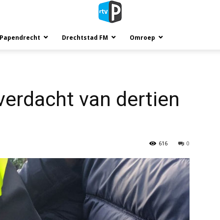
 Papendrecht
Drechtstad FM
Omroep
erdacht van dertien
616
0