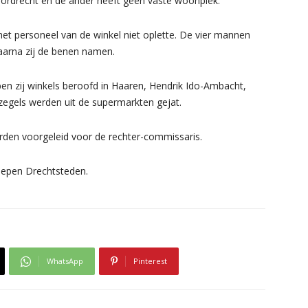
Dordrecht en de ander heeft geen vaste woonplek.
t personeel van de winkel niet oplette. De vier mannen
aarna zij de benen namen.
ben zij winkels beroofd in Haaren, Hendrik Ido-Ambacht,
zegels werden uit de supermarkten gejat.
rden voorgeleid voor de rechter-commissaris.
oepen Drechtsteden.
WhatsApp
Pinterest