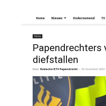
Home
Nieuws
Ondernemend
TV
Politie
Papendrechters v
diefstallen
Door
Redactie RTV Papendrecht
-
10 november 2022