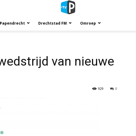
 Papendrecht
Drechtstad FM
Omroep
wedstrijd van nieuwe
929
0