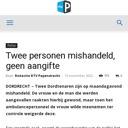
Politie
Twee personen mishandeld,
geen aangifte
Door
Redactie RTV Papendrecht
-
15 november 2022
711
0
DORDRECHT – Twee Dordtenaren zijn op maandagavond
mishandeld. De vrouw en de man die werden
aangevallen raakten hierbij gewond, maar toen het
ambulancepersoneel de vrouw wilde meenemen ter
controle weigerde deze.
Een vreemde zaak, noemt de woordvoerder van de politie het