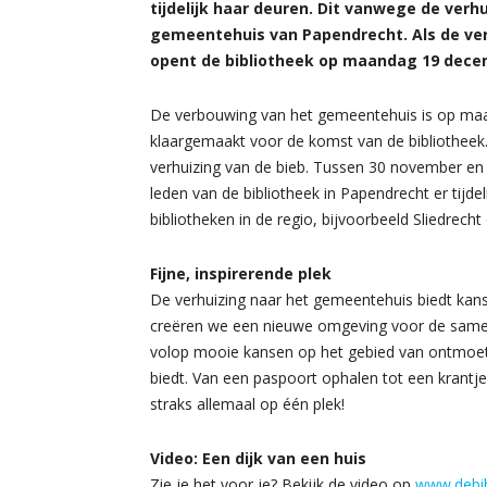
tijdelijk haar deuren. Dit vanwege de ver
gemeentehuis van Papendrecht. Als de ver
opent de bibliotheek op maandag 19 dece
De verbouwing van het gemeentehuis is op maa
klaargemaakt voor de komst van de bibliotheek. 
verhuizing van de bieb. Tussen 30 november e
leden van de bibliotheek in Papendrecht er tijde
bibliotheken in de regio, bijvoorbeeld Sliedrecht
Fijne, inspirerende plek
De verhuizing naar het gemeentehuis biedt kan
creëren we een nieuwe omgeving voor de samenle
volop mooie kansen op het gebied van ontmoetin
biedt. Van een paspoort ophalen tot een krantj
straks allemaal op één plek!
Video: Een dijk van een huis
Zie je het voor je? Bekijk de video op
www.debib