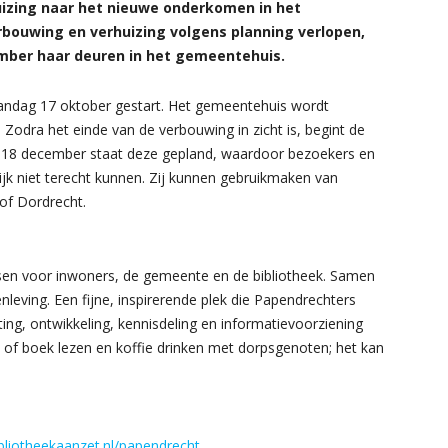
huizing naar het nieuwe onderkomen in het
bouwing en verhuizing volgens planning verlopen,
mber haar deuren in het gemeentehuis.
ndag 17 oktober gestart. Het gemeentehuis wordt
Zodra het einde van de verbouwing in zicht is, begint de
n 18 december staat deze gepland, waardoor bezoekers en
lijk niet terecht kunnen. Zij kunnen gebruikmaken van
 of Dordrecht.
sen voor inwoners, de gemeente en de bibliotheek. Samen
ving. Een fijne, inspirerende plek die Papendrechters
g, ontwikkeling, kennisdeling en informatievoorziening
e of boek lezen en koffie drinken met dorpsgenoten; het kan
liotheekaanzet.nl/papendrecht
.