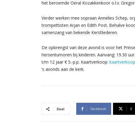
het beroemde Oeral Kozakkenkoor o.l.v. Gregor
Verder werken mee sopraan Annelies Schep, org
trompettisten Arjan en Edith Post. Behalve koor
samenzang van bekende Kerstliederen.
De opbrengst van deze avond is voor het Prins
hersentumoren bij kinderen. Aanvang: 19.30 uur.
t/m 12 jaar € 5.-p.p. Kaartverkoop:
kaartverkoop
’s avonds aan de kerk.
Facebook
X
Deel