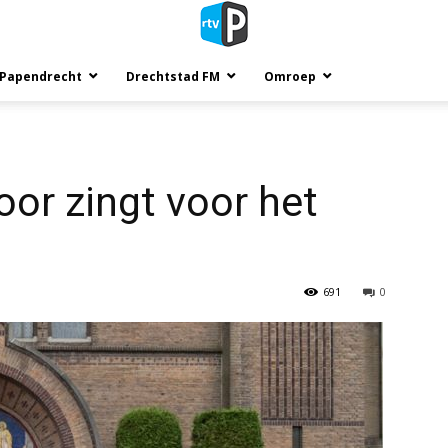
 Papendrecht
Drechtstad FM
Omroep
or zingt voor het
691
0