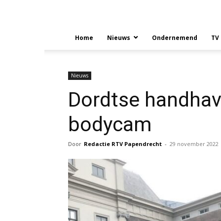
Home
Nieuws
Ondernemend
TV
Nieuws
Dordtse handhav
bodycam
Door
Redactie RTV Papendrecht
-
29 november 2022