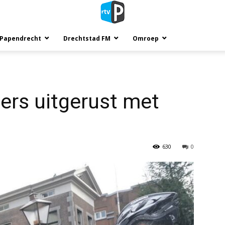
 Papendrecht
Drechtstad FM
Omroep
ers uitgerust met
630
0