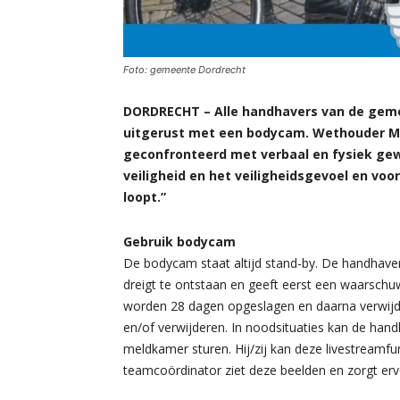
Foto: gemeente Dordrecht
DORDRECHT – Alle handhavers van de geme
uitgerust met een bodycam. Wethouder Ma
geconfronteerd met verbaal en fysiek gew
veiligheid en het veiligheidsgevoel en vo
loopt.”
Gebruik bodycam
De bodycam staat altijd stand-by. De handhaver 
dreigt te ontstaan en geeft eerst een waarsch
worden 28 dagen opgeslagen en daarna verwijd
en/of verwijderen. In noodsituaties kan de han
meldkamer sturen. Hij/zij kan deze livestream
teamcoördinator ziet deze beelden en zorgt erv