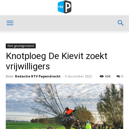
Niet gecategoriseerd
Knotploeg De Kievit zoekt
vrijwilligers
Door
Redactie RTV Papendrecht
-
9 december 2022
654
0