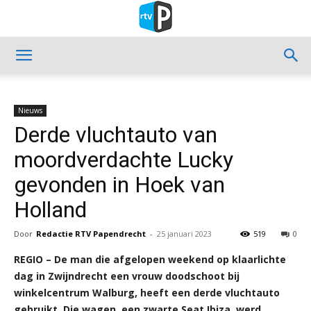
Nieuws
Derde vluchtauto van
moordverdachte Lucky
gevonden in Hoek van
Holland
Door
Redactie RTV Papendrecht
-
25 januari 2023
519
0
REGIO – De man die afgelopen weekend op klaarlichte
dag in Zwijndrecht een vrouw doodschoot bij
winkelcentrum Walburg, heeft een derde vluchtauto
gebruikt. Die wagen, een zwarte Seat Ibiza, werd