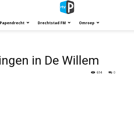
 Papendrecht
Drechtstad FM
Omroep
lingen in De Willem
614
0