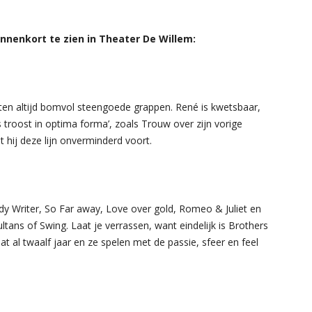
nnenkort te zien in Theater De Willem:
itten altijd bomvol steengoede grappen. René is kwetsbaar,
ls troost in optima forma’, zoals Trouw over zijn vorige
t hij deze lijn onverminderd voort.
s
dy Writer, So Far away, Love over gold, Romeo & Juliet en
tans of Swing. Laat je verrassen, want eindelijk is Brothers
at al twaalf jaar en ze spelen met de passie, sfeer en feel