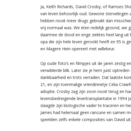
Ja, Keith Richards, David Crosby, of Ramses Sh
van leven behoorlijk oud. Gewone stervelingen 
hebben nooit meer drugs gebruikt dan misschien 
vrij normaal was. We eten redelijk gezond, we 
daarmee de dood en enge ziektes heel lang uit
opa die zijn hele leven gerookt heeft en 95 is gew
en Magere Hein opereert met willekeur.
Op oude foto’s en filmpjes uit de jaren zestig 
verwilderde blik. Later zie je hem juist optrede
dankbaarheid en trots verraden. Dat laatste ko
21, en zijn toenmalige vriendinnetje Celia Cr
adoptie. Crosby zag zijn zoon nooit terug en ha
levensbedreigende levertransplantatie in 1994 J
slaagde zijn biologische vader te traceren en 
James had helemaal geen rancune en samen met g
speelden zelfs enkele composities van David uit 