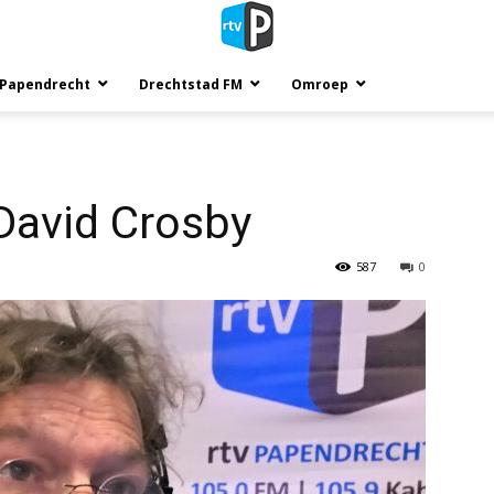
 Papendrecht
Drechtstad FM
Omroep
 David Crosby
587
0