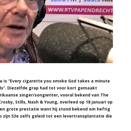
ia is “Every cigarette you smoke God takes a minute
ards”. Diezelfde grap had tot voor kort gemaakt
ikaanse singer/songwriter, vooral bekend van The
osby, Stills, Nash & Young, overleed op 18 januari op
at een grote prestatie want hij stond bekend om heftig
 zijn 53e zelfs geleid tot een levertransplantatie die