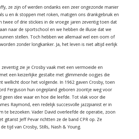
affy, ze zijn of werden ondanks een zeer ongezonde manier
als u en ik stoppen met roken, matigen ons drankgebruik en
twee of drie stickies in de vroege jaren zeventig toen dat
gaan naar de sportschool en we hebben de illusie dat we
 kunnen stellen. Toch hebben we allemaal wel een oom of
orden zonder longkanker. Ja, het leven is niet altijd eerlijk
en zeventig zie je Crosby vaak met een vermoeide en
n met een keizerlijke gestalte met glimmende oogjes die
mt wellicht door het volgende. In 1962 gaven Crosby, toen
awford Ferguson hun ongepland geboren zoontje weg voor
d geen idee waar en hoe die leefde. Tot vlak voor die
ames Raymond, een redelijk succesvolle jazzpianist er in
hem te bezoeken. Vader David overleefde de operatie, zoon
itarist Jeff Pevar richtten ze de band CPR op. Ze
de tijd van Crosby, Stills, Nash & Young.