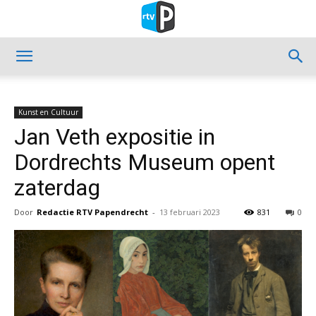
Kunst en Cultuur
Jan Veth expositie in
Dordrechts Museum opent
zaterdag
Door
Redactie RTV Papendrecht
-
13 februari 2023
831
0