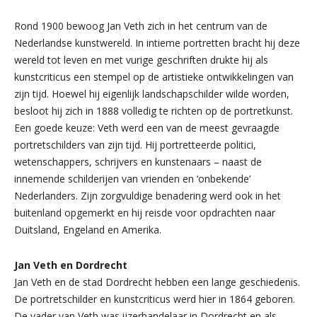
Rond 1900 bewoog Jan Veth zich in het centrum van de
Nederlandse kunstwereld. In intieme portretten bracht hij deze
wereld tot leven en met vurige geschriften drukte hij als
kunstcriticus een stempel op de artistieke ontwikkelingen van
zijn tijd. Hoewel hij eigenlijk landschapschilder wilde worden,
besloot hij zich in 1888 volledig te richten op de portretkunst.
Een goede keuze: Veth werd een van de meest gevraagde
portretschilders van zijn tijd. Hij portretteerde politici,
wetenschappers, schrijvers en kunstenaars – naast de
innemende schilderijen van vrienden en ‘onbekende’
Nederlanders. Zijn zorgvuldige benadering werd ook in het
buitenland opgemerkt en hij reisde voor opdrachten naar
Duitsland, Engeland en Amerika.
Jan Veth en Dordrecht
Jan Veth en de stad Dordrecht hebben een lange geschiedenis.
De portretschilder en kunstcriticus werd hier in 1864 geboren.
De vader van Veth was ijzerhandelaar in Dordrecht en als