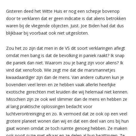
Gisteren deed het Witte Huis er nog een schepje bovenop
door te verklaren dat er geen indicatie is dat aliens betrokken
waren bij de vliegende objecten. Juist. Joe Biden had dat dus
blijkbaar bij voorbaat ook niet uitgesloten.
Zou het zo zijn dat men in de VS dit soort verklaringen aflegt
omdat men bang is dat de bevolking in paniek raakt? Ik snap
die paniek dan niet. Waarom zou je bang zijn voor aliens? Ik
vind dat xenofoob. Wie zegt me dat die marsmannetjes
kwaadaardiger zijn dan de mens. Van andere culturen kun je
bovendien veel leren en ze hebben vaak allerlei heerlijke
exotische gerechten met kruiden die wij helemaal niet kennen.
Misschien zijn ze ook wel slimmer dan de mens en hebben ze
al lang praktische oplossingen bedacht voor
luchtverontreiniging en zo. Ik vermoed dat ze ook op een veel
grotere planeet wonen dan wij en dat een deel van ons bij hun
gaat wonen omdat ze toch ruimte genoeg hebben. Ze maken
ook nooit ruzie met elkaar en ze delen al hun bezittingen. Ze