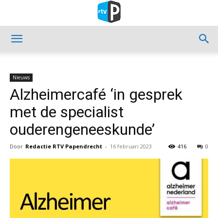
Nieuws
Alzheimercafé ‘in gesprek
met de specialist
ouderengeneeskunde’
Door
Redactie RTV Papendrecht
-
16 februari 2023
416
0