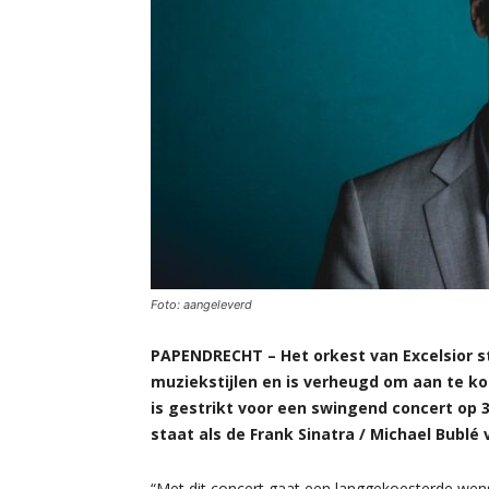
Foto: aangeleverd
PAPENDRECHT – Het orkest van Excelsior st
muziekstijlen en is verheugd om aan te k
is gestrikt voor een swingend concert op 3
staat als de Frank Sinatra / Michael Bublé
“Met dit concert gaat een langgekoesterde wen