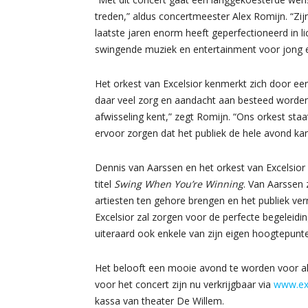
treden,” aldus concertmeester Alex Romijn. “Zij
laatste jaren enorm heeft geperfectioneerd in l
swingende muziek en entertainment voor jong 
Het orkest van Excelsior kenmerkt zich door ee
daar veel zorg en aandacht aan besteed worden.
afwisseling kent,” zegt Romijn. “Ons orkest staa
ervoor zorgen dat het publiek de hele avond k
Dennis van Aarssen en het orkest van Excelsior
titel
Swing When You’re Winning
. Van Aarssen 
artiesten ten gehore brengen en het publiek ve
Excelsior zal zorgen voor de perfecte begeleid
uiteraard ook enkele van zijn eigen hoogtepunt
Het belooft een mooie avond te worden voor al
voor het concert zijn nu verkrijgbaar via
www.exc
kassa van theater De Willem.