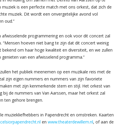
n muziek is een perfecte match met ons orkest, dat zich de
ichte muziek. Dit wordt een onvergetelijke avond vol
en oud.”
n afwisselende programmering en ook voor dit concert zal
 “Mensen hoeven niet bang te zijn dat dit concert weinig
t bekend om haar hoge kwaliteit en diversiteit, en we zullen
an genieten van een afwisselend programma.”
 zullen het publiek meenemen op een muzikale reis met de
zal zijn eigen nummers en nummers van zijn favoriete
rmaken met zijn kenmerkende stem en stijl. Het orkest van
ing bij de nummers van Van Aarssen, maar het orkest zal
en ten gehore brengen.
le muziekliefhebbers in Papendrecht en omstreken. Kaarten
elsiorpapendrecht.nl
en
www.theaterdewillem.nl
, of aan de