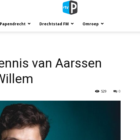
 Papendrecht
Drechtstad FM
Omroep
Dennis van Aarssen
Willem
529
0