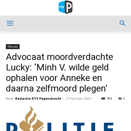
Nieuws
Advocaat moordverdachte
Lucky: ‘Minh V. wilde geld
ophalen voor Anneke en
daarna zelfmoord plegen’
Door
Redactie RTV Papendrecht
-
27 februari 2023
703
0