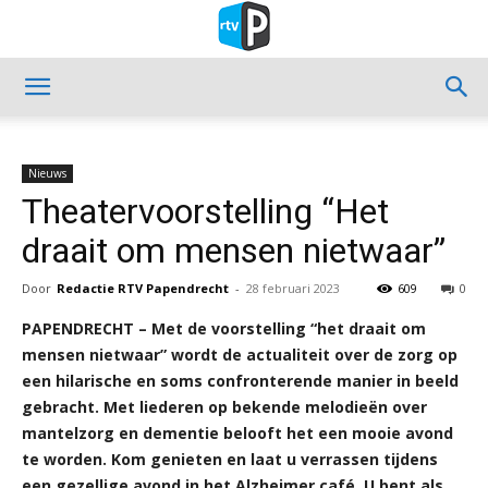
Nieuws
Theatervoorstelling “Het
draait om mensen nietwaar”
Door
Redactie RTV Papendrecht
-
28 februari 2023
609
0
PAPENDRECHT – Met de voorstelling “het draait om
mensen nietwaar” wordt de actualiteit over de zorg op
een hilarische en soms confronterende manier in beeld
gebracht. Met liederen op bekende melodieën over
mantelzorg en dementie belooft het een mooie avond
te worden. Kom genieten en laat u verrassen tijdens
een gezellige avond in het Alzheimer café. U bent als