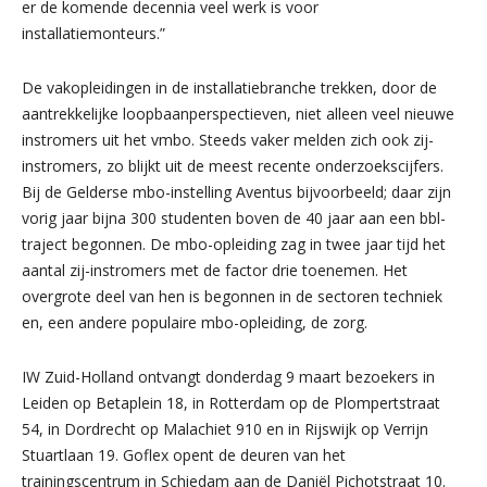
er de komende decennia veel werk is voor
installatiemonteurs.”
De vakopleidingen in de installatiebranche trekken, door de
aantrekkelijke loopbaanperspectieven, niet alleen veel nieuwe
instromers uit het vmbo. Steeds vaker melden zich ook zij-
instromers, zo blijkt uit de meest recente onderzoekscijfers.
Bij de Gelderse mbo-instelling Aventus bijvoorbeeld; daar zijn
vorig jaar bijna 300 studenten boven de 40 jaar aan een bbl-
traject begonnen. De mbo-opleiding zag in twee jaar tijd het
aantal zij-instromers met de factor drie toenemen. Het
overgrote deel van hen is begonnen in de sectoren techniek
en, een andere populaire mbo-opleiding, de zorg.
IW Zuid-Holland ontvangt donderdag 9 maart bezoekers in
Leiden op Betaplein 18, in Rotterdam op de Plompertstraat
54, in Dordrecht op Malachiet 910 en in Rijswijk op Verrijn
Stuartlaan 19. Goflex opent de deuren van het
trainingscentrum in Schiedam aan de Daniël Pichotstraat 10.