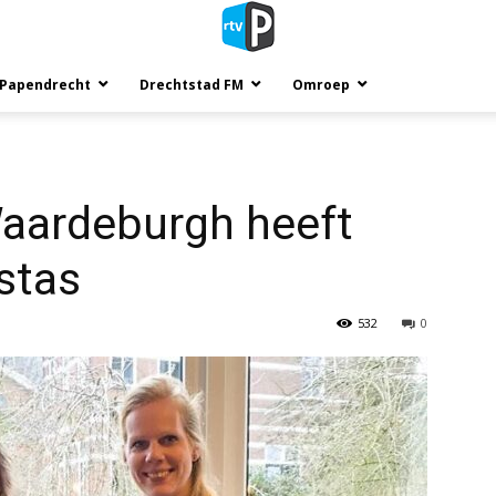
 Papendrecht
Drechtstad FM
Omroep
Waardeburgh heeft
stas
532
0