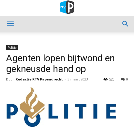
Politie
Agenten lopen bijtwond en
gekneusde hand op
Door
Redactie RTV Papendrecht
-
3 maart 2023
520
0