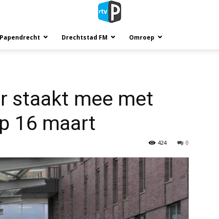
 Papendrecht
Drechtstad FM
Omroep
er staakt mee met
op 16 maart
424
0