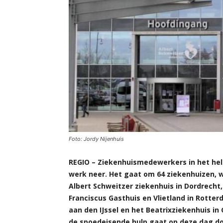
Foto: Jordy Nijenhuis
REGIO – Ziekenhuismedewerkers in het hel
werk neer. Het gaat om 64 ziekenhuizen, wa
Albert Schweitzer ziekenhuis in Dordrech
Franciscus Gasthuis en Vlietland in Rotter
aan den IJssel en het Beatrixziekenhuis in 
de spoedeisende hulp gaat op deze dag do