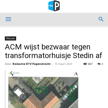
Nieuws
ACM wijst bezwaar tegen
transformatorhuisje Stedin af
Door
Redactie RTV Papendrecht
-
10 maart 2023
667
0