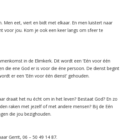
 Men eet, viert en bidt met elkaar. En men luistert naar
acht voor jou. Kom je ook een keer langs om sfeer te
samenkomst in de Elimkerk. Dit wordt een ‘Eén voor één
 die ene God er is voor die éne persoon. De dienst begint
ordt er een ‘Eén voor één dienst’ gehouden.
 draait het nu écht om in het leven? Bestaat God? En zo
nden raken met jezelf of met andere mensen? Bij de Eén
agen die jou bezighouden.
aar Gerrit, 06 – 50 49 14 87.