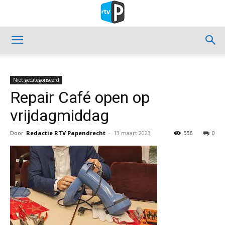
Niet gecategoriseerd
Repair Café open op
vrijdagmiddag
Door
Redactie RTV Papendrecht
-
13 maart 2023
556
0