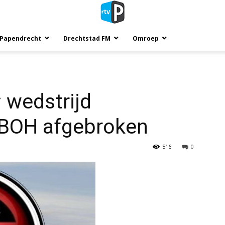
 Papendrecht
Drechtstad FM
Omroep
 wedstrijd
EBOH afgebroken
516
0