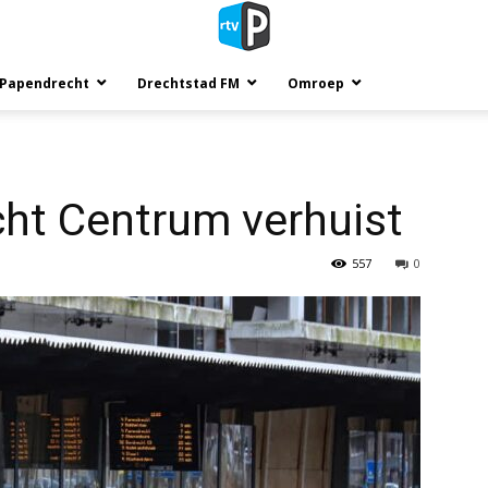
 Papendrecht
Drechtstad FM
Omroep
cht Centrum verhuist
557
0