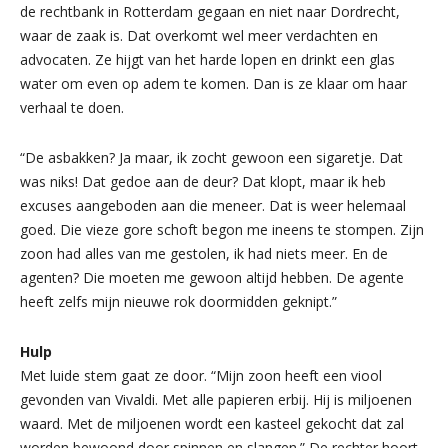
de rechtbank in Rotterdam gegaan en niet naar Dordrecht,
waar de zaak is. Dat overkomt wel meer verdachten en
advocaten. Ze hijgt van het harde lopen en drinkt een glas
water om even op adem te komen. Dan is ze klaar om haar
verhaal te doen.
“De asbakken? Ja maar, ik zocht gewoon een sigaretje. Dat
was niks! Dat gedoe aan de deur? Dat klopt, maar ik heb
excuses aangeboden aan die meneer. Dat is weer helemaal
goed. Die vieze gore schoft begon me ineens te stompen. Zijn
zoon had alles van me gestolen, ik had niets meer. En de
agenten? Die moeten me gewoon altijd hebben. De agente
heeft zelfs mijn nieuwe rok doormidden geknipt.”
Hulp
Met luide stem gaat ze door. “Mijn zoon heeft een viool
gevonden van Vivaldi. Met alle papieren erbij. Hij is miljoenen
waard. Met de miljoenen wordt een kasteel gekocht dat zal
worden bewoond door spinnen en slangen.” De rechter hoort