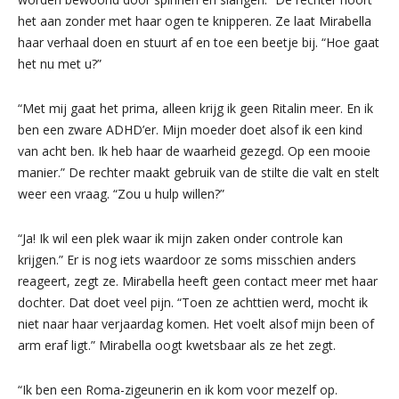
het aan zonder met haar ogen te knipperen. Ze laat Mirabella
haar verhaal doen en stuurt af en toe een beetje bij. “Hoe gaat
het nu met u?”
“Met mij gaat het prima, alleen krijg ik geen Ritalin meer. En ik
ben een zware ADHD’er. Mijn moeder doet alsof ik een kind
van acht ben. Ik heb haar de waarheid gezegd. Op een mooie
manier.” De rechter maakt gebruik van de stilte die valt en stelt
weer een vraag. “Zou u hulp willen?”
“Ja! Ik wil een plek waar ik mijn zaken onder controle kan
krijgen.” Er is nog iets waardoor ze soms misschien anders
reageert, zegt ze. Mirabella heeft geen contact meer met haar
dochter. Dat doet veel pijn. “Toen ze achttien werd, mocht ik
niet naar haar verjaardag komen. Het voelt alsof mijn been of
arm eraf ligt.” Mirabella oogt kwetsbaar als ze het zegt.
“Ik ben een Roma-zigeunerin en ik kom voor mezelf op.