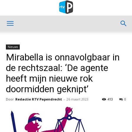
Nieuws
Mirabella is onnavolgbaar in
de rechtszaal: ‘De agente
heeft mijn nieuwe rok
doormidden geknipt’
Door
Redactie RTV Papendrecht
-
26 maart 2023
413
0