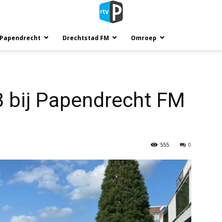
 Papendrecht
Drechtstad FM
Omroep
 bij Papendrecht FM
555
0