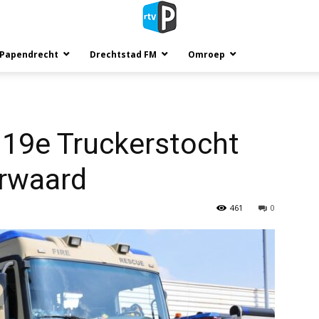
 Papendrecht
Drechtstad FM
Omroep
e 19e Truckerstocht
erwaard
461
0