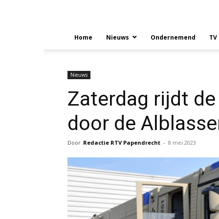
Home
Nieuws
Ondernemend
TV
Nieuws
Zaterdag rijdt d
door de Alblass
Door
Redactie RTV Papendrecht
-
8 mei 2023