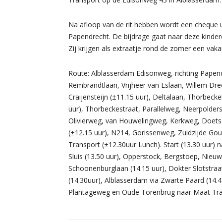
Na afloop van de rit hebben wordt een cheque u
Papendrecht. De bijdrage gaat naar deze kinder
Zij krijgen als extraatje rond de zomer een va
Route: Alblasserdam Edisonweg, richting Papend
Rembrandtlaan, Vrijheer van Eslaan, Willem Dre
Craijensteijn (±11.15 uur), Deltalaan, Thorbeck
uur), Thorbeckestraat, Parallelweg, Neerpolders
Olivierweg, van Houwelingweg, Kerkweg, Doets
(±12.15 uur), N214, Gorissenweg, Zuidzijde Go
Transport (±12.30uur Lunch). Start (13.30 uur) 
Sluis (13.50 uur), Opperstock, Bergstoep, Nieuw
Schoonenburglaan (14.15 uur), Dokter Slotstraat
(14.30uur), Alblasserdam via Zwarte Paard (14.
Plantageweg en Oude Torenbrug naar Maat Trans