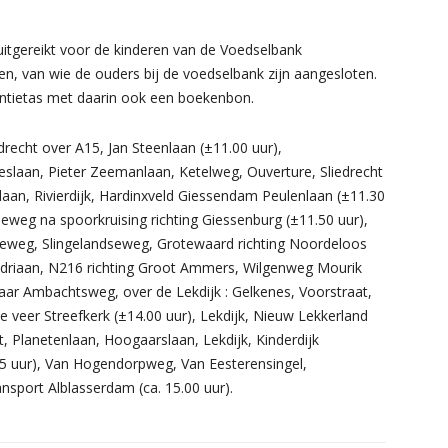
itgereikt voor de kinderen van de Voedselbank
en, van wie de ouders bij de voedselbank zijn aangesloten.
kantietas met daarin ook een boekenbon.
recht over A15, Jan Steenlaan (±11.00 uur),
eslaan, Pieter Zeemanlaan, Ketelweg, Ouverture, Sliedrecht
elaan, Rivierdijk, Hardinxveld Giessendam Peulenlaan (±11.30
eweg na spoorkruising richting Giessenburg (±11.50 uur),
eweg, Slingelandseweg, Grotewaard richting Noordeloos
udriaan, N216 richting Groot Ammers, Wilgenweg Mourik
naar Ambachtsweg, over de Lekdijk : Gelkenes, Voorstraat,
e veer Streefkerk (±14.00 uur), Lekdijk, Nieuw Lekkerland
, Planetenlaan, Hoogaarslaan, Lekdijk, Kinderdijk
45 uur), Van Hogendorpweg, Van Eesterensingel,
port Alblasserdam (ca. 15.00 uur).