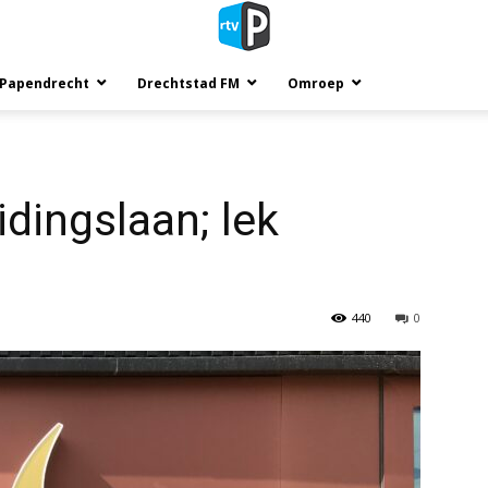
 Papendrecht
Drechtstad FM
Omroep
idingslaan; lek
440
0