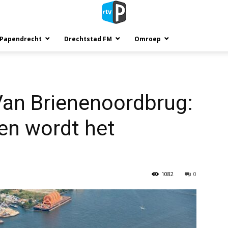
 Papendrecht
Drechtstad FM
Omroep
an Brienenoordbrug:
en wordt het
1082
0