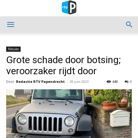
Nieuws
Grote schade door botsing;
veroorzaker rijdt door
Door
Redactie RTV Papendrecht
-
28 juni 2023
640
0