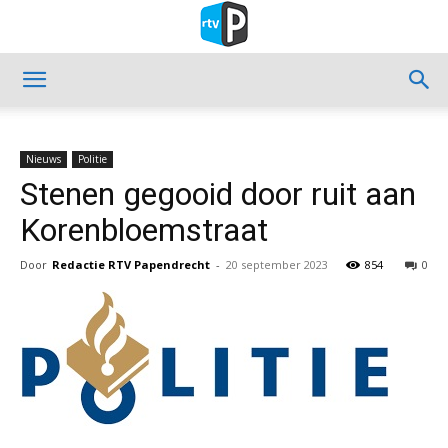
Nieuws
Politie
Stenen gegooid door ruit aan
Korenbloemstraat
Door
Redactie RTV Papendrecht
-
20 september 2023
854
0