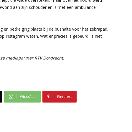
hept die wilde oversteken, maar over het hoofd werd
gewond aan zijn schouder en is met een ambulance
g en bedreiging plaats bij de bushalte voor het zebrapad.
 op Instagram weten. Wat er precies is gebeurd, is niet
onze mediapartner RTV Dordrecht.
WhatsApp
Pinterest