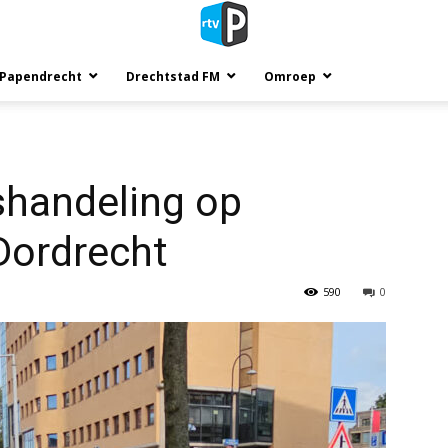
 Papendrecht
Drechtstad FM
Omroep
shandeling op
 Dordrecht
590
0