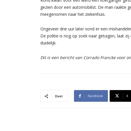
Rond kwart voor één werd een voetganger gesc
gezien door een automobilist. De man raakte 
meegenomen naar het ziekenhuis.
Ongeveer drie uur later vond er een mishandelin
De politie is nog op zoek naar getuigen, laat zij
duidelijk.
Dit is een bericht van Corrado Francke voor 
Facebook
X
Deel